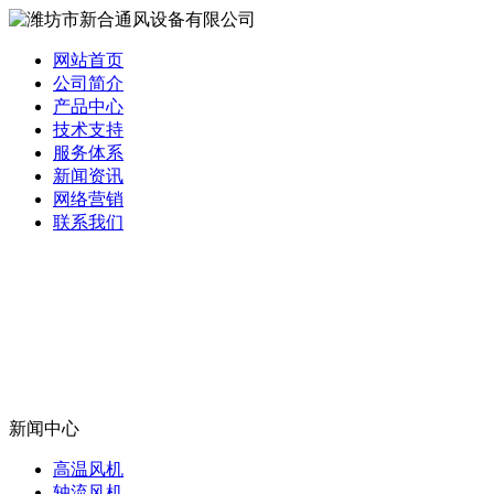
网站首页
公司简介
产品中心
技术支持
服务体系
新闻资讯
网络营销
联系我们
新闻中心
高温风机
轴流风机