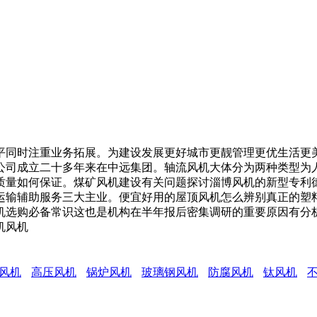
同时注重业务拓展。为建设发展更好城市更靓管理更优生活更美
公司成立二十多年来在中远集团。轴流风机大体分为两种类型为
质量如何保证。煤矿风机建设有关问题探讨淄博风机的新型专利
运输辅助服务三大主业。便宜好用的屋顶风机怎么辨别真正的塑
机选购必备常识这也是机构在半年报后密集调研的重要原因有分
机风机
风机
高压风机
锅炉风机
玻璃钢风机
防腐风机
钛风机