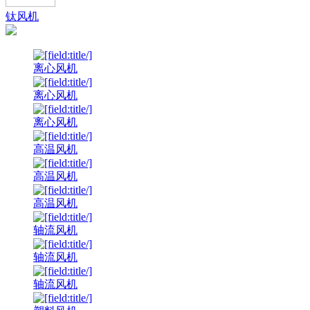
钛风机
离心风机
离心风机
离心风机
高温风机
高温风机
高温风机
轴流风机
轴流风机
轴流风机