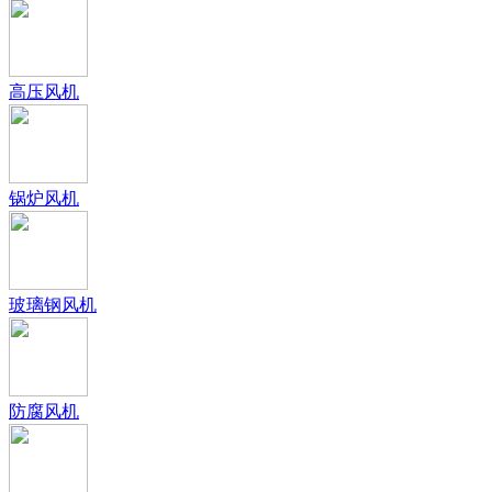
高压风机
锅炉风机
玻璃钢风机
防腐风机