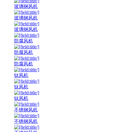
玻璃钢风机
玻璃钢风机
玻璃钢风机
防腐风机
防腐风机
防腐风机
钛风机
钛风机
钛风机
不锈钢风机
不锈钢风机