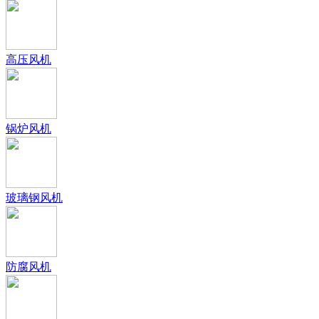
高压风机
锅炉风机
玻璃钢风机
防腐风机