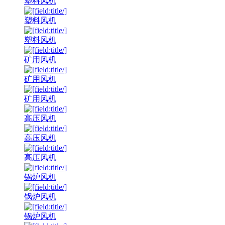
塑料风机
塑料风机
塑料风机
矿用风机
矿用风机
矿用风机
高压风机
高压风机
高压风机
锅炉风机
锅炉风机
锅炉风机